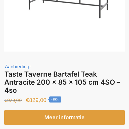
Aanbieding!
Taste Taverne Bartafel Teak
Antracite 200 x 85 x 105 cm 4SO –
4so
Oorspronkelijke
Huidige
€
829,00
€
979,00
-15%
prijs
prijs
was:
is:
Meer informatie
€979,00.
€829,00.