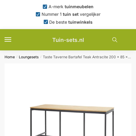
Skip
Skip
A-merk
tuinmeubelen
to
to
Nummer 1
tuin set
vergelijker
navigation
content
De beste
tuinwinkels
Tuin-sets.nl
Home
Loungesets
Taste Taverne Bartafel Teak Antracite 200 x 85 x 105 cm 4SO – 4so
/
/