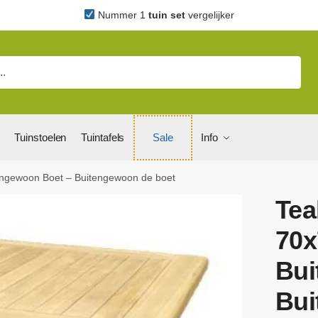
Nummer 1
tuin set
vergelijker
Tuinstoelen
Tuintafels
Sale
Info
engewoon Boet – Buitengewoon de boet
Tea
70x
Bui
Bui