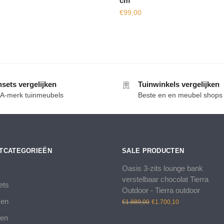
cm
€
99,00
nsets vergelijken
Tuinwinkels vergelijken
e A-merk tuinmeubels
Beste en en meubel shops
TCATEGORIEËN
SALE PRODUCTEN
Oasis 3-zits lounge bank
verstelbaar chocolat Tierra
ets
Outdoor - Tierra outdoor
Oorspronkelijke
Huidige
ken
€
1.889,00
€
1.700,10
prijs
prijs
len
was:
is: