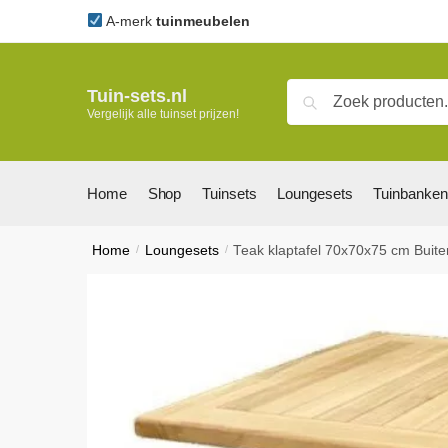
Skip
Skip
A-merk
tuinmeubelen
to
to
navigation
content
Zoeken
Zoeken
Tuin-sets.nl
Vergelijk alle tuinset prijzen!
naar:
Home
Shop
Tuinsets
Loungesets
Tuinbanken
Home
/
Loungesets
/
Teak klaptafel 70x70x75 cm Buit