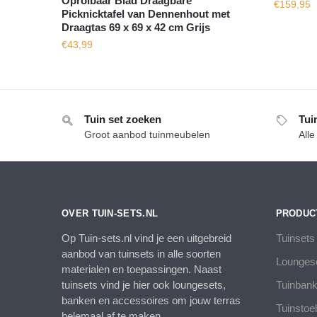
Oprolbaar Blad Draagbare
€
159,95
Picknicktafel van Dennenhout met
Draagtas 69 x 69 x 42 cm Grijs
€
43,99
Tuin set zoeken
Tui
Groot aanbod tuinmeubelen
All
OVER TUIN-SETS.NL
PRODUC
Op Tuin-sets.nl vind je een uitgebreid
Tuinsets
aanbod van tuinsets in alle soorten
Lounges
materialen en toepassingen. Naast
tuinsets vind je hier ook loungesets,
Tuinban
banken en accessoires om jouw terras
Tuinstoe
helemaal af te maken.