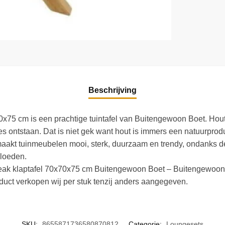
Beschrijving
x75 cm is een prachtige tuintafel van Buitengewoon Boet. Hout i
jes ontstaan. Dat is niet gek want hout is immers een natuurpr
aakt tuinmeubelen mooi, sterk, duurzaam en trendy, ondanks de s
vloeden.
! Teak klaptafel 70x70x75 cm Buitengewoon Boet – Buitengewoon de
uct verkopen wij per stuk tenzij anders aangegeven.
SKU:
8655871736580870812
Categorie:
Loungesets