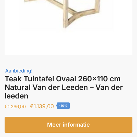
Aanbieding!
Teak Tuintafel Ovaal 260×110 cm
Natural Van der Leeden – Van der
leeden
Oorspronkelijke
Huidige
€
1.139,00
€
1.266,00
-10%
prijs
prijs
was:
is:
Meer informatie
€1.266,00.
€1.139,00.