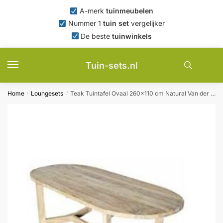
Skip
Skip
A-merk
tuinmeubelen
to
to
Nummer 1
tuin set
vergelijker
navigation
content
De beste
tuinwinkels
Tuin-sets.nl
Home
Loungesets
Teak Tuintafel Ovaal 260×110 cm Natural Van der Leeden – Van der leeden
/
/