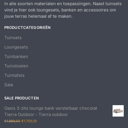
in alle soorten materialen en toepassingen. Naast tuinsets
vind je hier ook loungesets, banken en accessoires om
jouw terras helemaal af te maken.
PRODUCTCATEGORIEËN
Tuinsets
Loungesets
Tuinbanken
Tuinstoelen
Tuintafels
Sale
SALE PRODUCTEN
Oasis 3-zits lounge bank verstelbaar chocolat
Tierra Outdoor - Tierra outdoor
Oorspronkelijke
Huidige
€
1.889,00
€
1.700,10
prijs
prijs