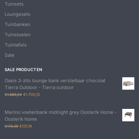
Tuinsets
Loungesets
Tuinbanken
Tuinstoelen
Tuintafels
Sale
SALE PRODUCTEN
Oasis 3-zits lounge bank verstelbaar chocolat
Tierra Outdoor - Tierra outdoor
Oorspronkelijke
Huidige
€
1.889,00
€
1.700,10
prijs
prijs
was:
is:
Merino voetenbank midnight grey Oosterik Home -
€1.889,00.
€1.700,10.
Oosterik home
Oorspronkelijke
Huidige
€
174,99
€
131,19
prijs
prijs