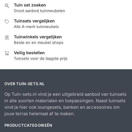
Tuin set zoeken
Groot aanbod tuinmeubelen
Tuinsets vergelijken
Alle A-merk tuinmeubels
Tuinwinkels vergelijken
Beste en en meubel shops
Veilig bestellen
Tuinsets voor de laagste prijs
OVER TUIN-SETS.NL
Op Tuin-sets.nl vind je een uitgebreid aanbod van tuinsets
in alle soorten materialen en toepassingen. Naast tuinsets
vind je hier ook loungesets, banken en accessoires om
jouw terras helemaal af te maken.
PRODUCTCATEGORIEËN