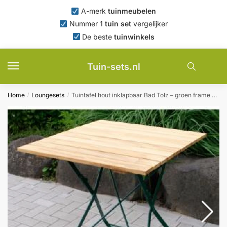
Skip
Skip
A-merk
tuinmeubelen
to
to
Nummer 1
tuin set
vergelijker
navigation
content
De beste
tuinwinkels
Tuin-sets.nl
Home
Loungesets
Tuintafel hout inklapbaar Bad Tolz – groen frame 70 cm
/
/