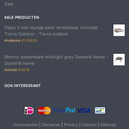
Sale
SALE PRODUCTEN
Oasis 3-zits lounge bank verstelbaar chocolat
Tierra Outdoor - Tierra outdoor
Oorspronkelijke
Huidige
€
1.889,00
€
1.700,10
prijs
prijs
was:
is:
Merino voetenbank midnight grey Oosterik Home -
€1.889,00.
€1.700,10.
Oosterik home
Oorspronkelijke
Huidige
€
174,99
€
131,19
prijs
prijs
was:
is:
OOK INTERESSANT
€174,99.
€131,19.
Voorwaarden
|
Disclamer
|
Privacy
|
Contact
|
Sitemap