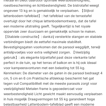
metaal en biedt daardoor optimale weersbestendigheid,
roestbescherming en lichtbestendigheid. De bistrotafel weegt
ongeveer 13 kg en is gemakkelijk te verplaatsen. 【Stijlvol
lattenbodem-tafelblad】: het tafelblad van de terrastafel
overtuigt door het chique lattenbodemontwerp, dat de tafel
een moderne uitstraling geeft. Tegelijkertijd is het royale
oppervlak zeer duurzaam en gemakkelijk schoon te maken.
【Stabiele constructie】: dankzij versterkte stangen en stabiele
verbindingen biedt de eettafel maximale stabiliteit.
Bevestigingsgaten voorkomen dat de parasol wegglijdt, terwijl
antislipvoetjes voor extra veiligheid zorgen. 【Veelzijdig
gebruik】: als elegante bijzettafel past deze vierkante tafel
perfect in de tuin, op het terras of balkon en is hij ook ideaal
voor kampeeravonturen met een belasting tot 55 kg.
Kenmerken: De diameter van de gaten in de parasol bedraagt 4
cm, 5 cm en 6 cm Praktische afdekkap beschermt het gat
tegen vuil Compatibiliteit met de meeste parasols zorgt voor
veelzijdigheid Metalen frame is gepoedercoat voor
weerbestendigheid Licht gewicht maakt eenvoudig verplaatsen
in huis mogelijk Draagvermogen tot 55 kg garandeert hoge
belastbaarheid Lattenbodem-tafelblad geeft een moderne