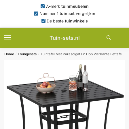
Skip
Skip
A-merk
tuinmeubelen
to
to
Nummer 1
tuin set
vergelijker
navigation
content
De beste
tuinwinkels
Tuin-sets.nl
Home
Loungesets
Tuintafel Met Parasolgat En Dop Vierkante Eettafel Voor Terrassen En Tuinen 91×91 cm
/
/