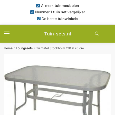
Skip
Skip
A-merk
tuinmeubelen
to
to
Nummer 1
tuin set
vergelijker
navigation
content
De beste
tuinwinkels
Tuin-sets.nl
Home
Loungesets
Tuintafel Stockholm 120 x 70 cm
/
/