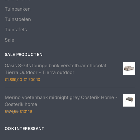
Tuinbanken
Tuinstoelen
Tuintafels
Sale
SALE PRODUCTEN
Oasis 3-zits lounge bank verstelbaar chocolat
Tierra Outdoor - Tierra outdoor
Oorspronkelijke
Huidige
€
1.889,00
€
1.700,10
prijs
prijs
was:
is:
Merino voetenbank midnight grey Oosterik Home -
€1.889,00.
€1.700,10.
Oosterik home
Oorspronkelijke
Huidige
€
174,99
€
131,19
prijs
prijs
was:
is:
OOK INTERESSANT
€174,99.
€131,19.