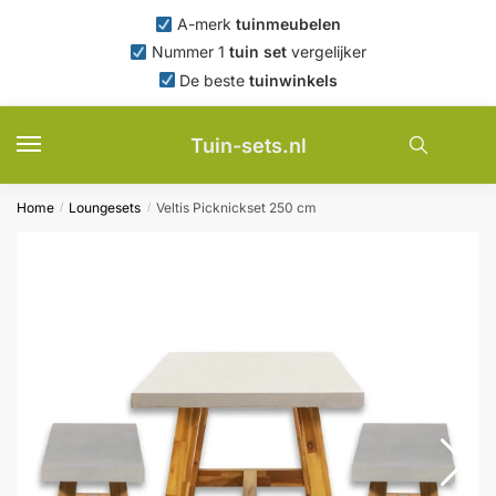
Skip
Skip
A-merk
tuinmeubelen
to
to
Nummer 1
tuin set
vergelijker
navigation
content
De beste
tuinwinkels
Tuin-sets.nl
Home
Loungesets
Veltis Picknickset 250 cm
/
/