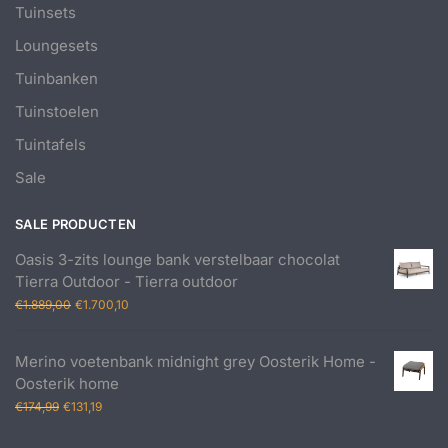
Tuinsets
Loungesets
Tuinbanken
Tuinstoelen
Tuintafels
Sale
SALE PRODUCTEN
Oasis 3-zits lounge bank verstelbaar chocolat
Tierra Outdoor - Tierra outdoor
Oorspronkelijke
Huidige
€
1.889,00
€
1.700,10
prijs
prijs
was:
is:
Merino voetenbank midnight grey Oosterik Home -
€1.889,00.
€1.700,10.
Oosterik home
Oorspronkelijke
Huidige
€
174,99
€
131,19
prijs
prijs