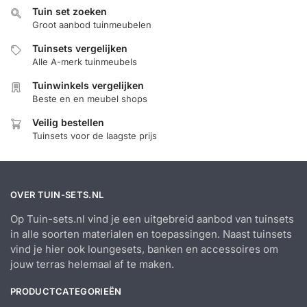
Tuin set zoeken
Groot aanbod tuinmeubelen
Tuinsets vergelijken
Alle A-merk tuinmeubels
Tuinwinkels vergelijken
Beste en en meubel shops
Veilig bestellen
Tuinsets voor de laagste prijs
OVER TUIN-SETS.NL
Op Tuin-sets.nl vind je een uitgebreid aanbod van tuinsets
in alle soorten materialen en toepassingen. Naast tuinsets
vind je hier ook loungesets, banken en accessoires om
jouw terras helemaal af te maken.
PRODUCTCATEGORIEËN