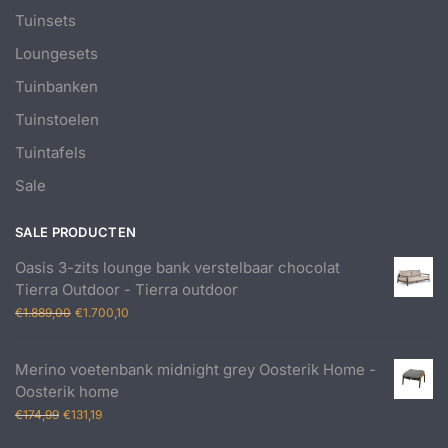
Tuinsets
Loungesets
Tuinbanken
Tuinstoelen
Tuintafels
Sale
SALE PRODUCTEN
Oasis 3-zits lounge bank verstelbaar chocolat
Tierra Outdoor - Tierra outdoor
Oorspronkelijke
Huidige
€
1.889,00
€
1.700,10
prijs
prijs
was:
is:
Merino voetenbank midnight grey Oosterik Home -
€1.889,00.
€1.700,10.
Oosterik home
Oorspronkelijke
Huidige
€
174,99
€
131,19
prijs
prijs