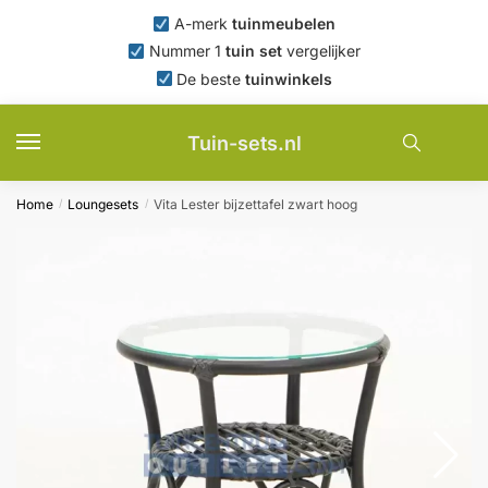
Skip
Skip
A-merk
tuinmeubelen
to
to
Nummer 1
tuin set
vergelijker
navigation
content
De beste
tuinwinkels
Tuin-sets.nl
Home
Loungesets
Vita Lester bijzettafel zwart hoog
/
/