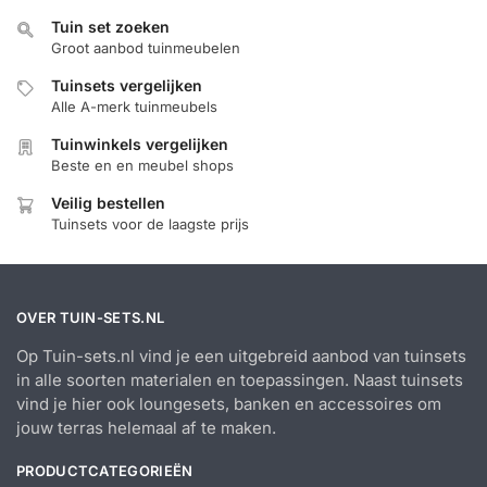
Tuin set zoeken
Groot aanbod tuinmeubelen
Tuinsets vergelijken
Alle A-merk tuinmeubels
Tuinwinkels vergelijken
Beste en en meubel shops
Veilig bestellen
Tuinsets voor de laagste prijs
OVER TUIN-SETS.NL
Op Tuin-sets.nl vind je een uitgebreid aanbod van tuinsets
in alle soorten materialen en toepassingen. Naast tuinsets
vind je hier ook loungesets, banken en accessoires om
jouw terras helemaal af te maken.
PRODUCTCATEGORIEËN