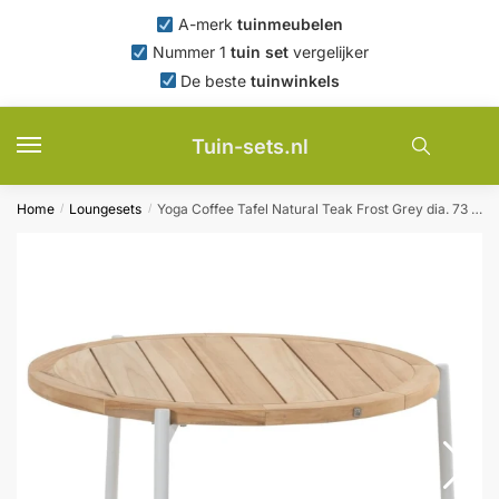
Skip
Skip
A-merk
tuinmeubelen
to
to
Nummer 1
tuin set
vergelijker
navigation
content
De beste
tuinwinkels
Tuin-sets.nl
Home
Loungesets
Yoga Coffee Tafel Natural Teak Frost Grey dia. 73 cm 4SO – 4so
/
/