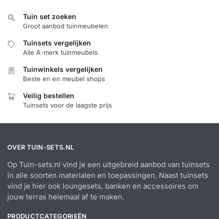
Tuin set zoeken
Groot aanbod tuinmeubelen
Tuinsets vergelijken
Alle A-merk tuinmeubels
Tuinwinkels vergelijken
Beste en en meubel shops
Veilig bestellen
Tuinsets voor de laagste prijs
OVER TUIN-SETS.NL
Op Tuin-sets.nl vind je een uitgebreid aanbod van tuinsets
in alle soorten materialen en toepassingen. Naast tuinsets
vind je hier ook loungesets, banken en accessoires om
jouw terras helemaal af te maken.
PRODUCTCATEGORIEËN