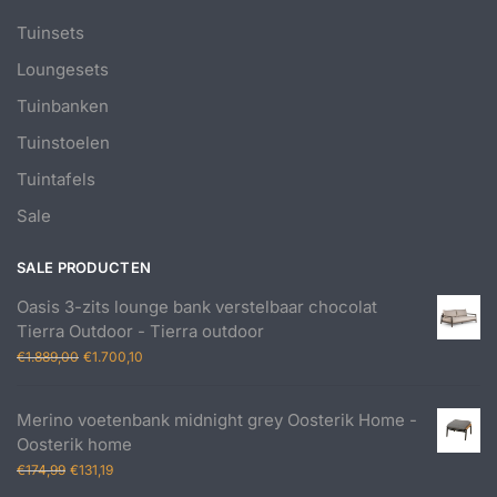
Tuinsets
Loungesets
Tuinbanken
Tuinstoelen
Tuintafels
Sale
SALE PRODUCTEN
Oasis 3-zits lounge bank verstelbaar chocolat
Tierra Outdoor - Tierra outdoor
Oorspronkelijke
Huidige
€
1.889,00
€
1.700,10
prijs
prijs
was:
is:
Merino voetenbank midnight grey Oosterik Home -
€1.889,00.
€1.700,10.
Oosterik home
Oorspronkelijke
Huidige
€
174,99
€
131,19
prijs
prijs