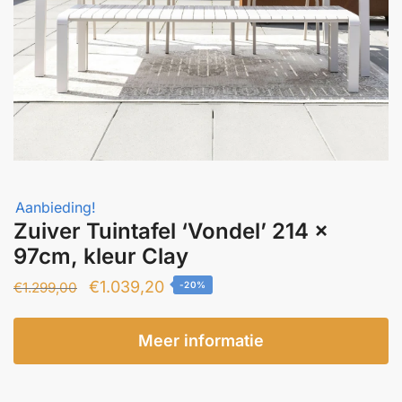
Aanbieding!
Zuiver Tuintafel ‘Vondel’ 214 x
97cm, kleur Clay
Oorspronkelijke
Huidige
€
1.039,20
€
1.299,00
-20%
prijs
prijs
was:
is:
Meer informatie
€1.299,00.
€1.039,20.