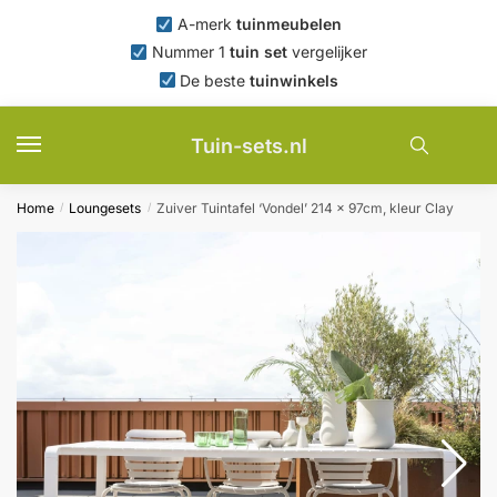
Skip
Skip
A-merk
tuinmeubelen
to
to
Nummer 1
tuin set
vergelijker
navigation
content
De beste
tuinwinkels
Tuin-sets.nl
Home
Loungesets
Zuiver Tuintafel ‘Vondel’ 214 x 97cm, kleur Clay
/
/