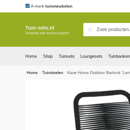
Skip
Skip
A-merk
tuinmeubelen
to
to
navigation
content
Zoeken
Zoeken
Tuin-sets.nl
Vergelijk alle tuinset prijzen!
naar:
Home
Shop
Tuinsets
Loungesets
Tuinbanken
Home
/
Tuinstoelen
/
Kave Home Outdoor Barkruk ‘Lamb