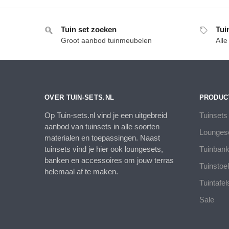
€99,95.
€79,00.
Tuin set zoeken
Tui
Groot aanbod tuinmeubelen
All
OVER TUIN-SETS.NL
PRODUC
Op Tuin-sets.nl vind je een uitgebreid
Tuinsets
aanbod van tuinsets in alle soorten
Lounges
materialen en toepassingen. Naast
tuinsets vind je hier ook loungesets,
Tuinban
banken en accessoires om jouw terras
Tuinstoe
helemaal af te maken.
Tuintafel
Sale