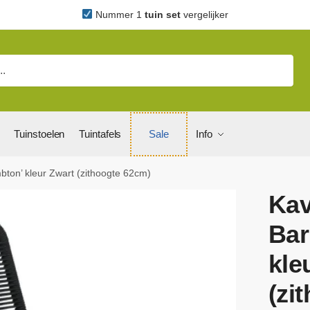
Nummer 1
tuin set
vergelijker
Tuinstoelen
Tuintafels
Sale
Info
ton’ kleur Zwart (zithoogte 62cm)
Kav
Bar
kle
(zi