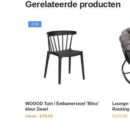
Gerelateerde producten
-21%
WOOOD Tuin / Eetkamerstoel ‘Bliss’
Lounge-
kleur Zwart
Rocking 
Oorspronkelijke
Huidige
€
79,00
€
325,00
€
99,95
prijs
prijs
was:
is: