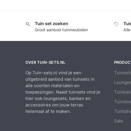
Tuin set zoeken
Tui
Groot aanbod tuinmeubelen
All
OVER TUIN-SETS.NL
PRODUC
Op Tuin-sets.nl vind je een
Tuinset
uitgebreid aanbod van tuinsets in
Lounges
alle soorten materialen en
toepassingen. Naast tuinsets vind je
Tuinban
hier ook loungesets, banken en
Tuinsto
accessoires om jouw terras
helemaal af te maken.
Tuintafe
Sale