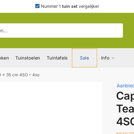
Nummer 1
tuin set
vergelijker
nken
Tuinstoelen
Tuintafels
Sale
Info
90 x 35 cm 4SO – 4so
Aanbied
Cap
Tea
4SO