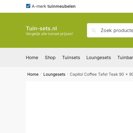
Skip
Skip
A-merk
tuinmeubelen
to
to
navigation
content
Zoeken
Zoeken
Tuin-sets.nl
naar:
Vergelijk alle tuinset prijzen!
Home
Shop
Tuinsets
Loungesets
Tuinba
Home
Loungesets
Capitol Coffee Tafel Teak 90 x 
/
/