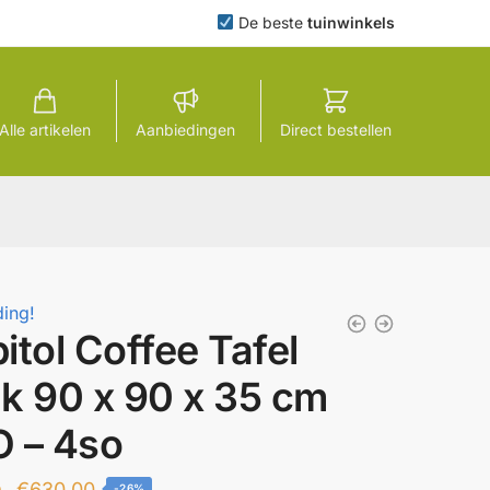
De beste
tuinwinkels
Alle artikelen
Aanbiedingen
Direct bestellen
ing!
itol Coffee Tafel
k 90 x 90 x 35 cm
 – 4so
Oorspronkelijke
Huidige
€
630,00
-26%