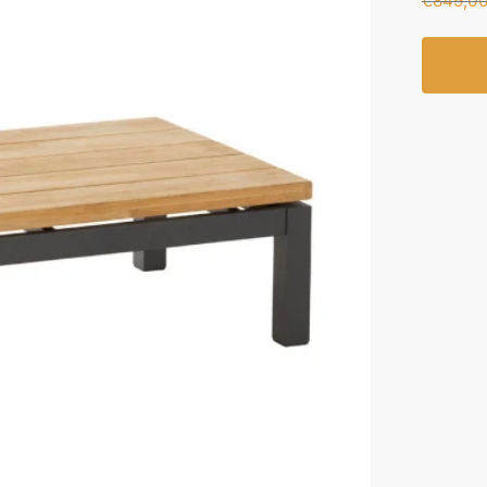
€
849,0