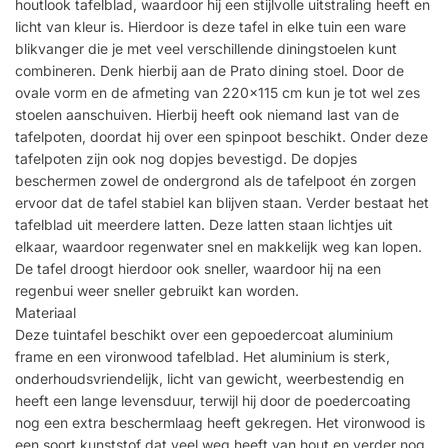
houtlook tafelblad, waardoor hij een stijlvolle uitstraling heeft en
licht van kleur is. Hierdoor is deze tafel in elke tuin een ware
blikvanger die je met veel verschillende diningstoelen kunt
combineren. Denk hierbij aan de Prato dining stoel. Door de
ovale vorm en de afmeting van 220×115 cm kun je tot wel zes
stoelen aanschuiven. Hierbij heeft ook niemand last van de
tafelpoten, doordat hij over een spinpoot beschikt. Onder deze
tafelpoten zijn ook nog dopjes bevestigd. De dopjes
beschermen zowel de ondergrond als de tafelpoot én zorgen
ervoor dat de tafel stabiel kan blijven staan. Verder bestaat het
tafelblad uit meerdere latten. Deze latten staan lichtjes uit
elkaar, waardoor regenwater snel en makkelijk weg kan lopen.
De tafel droogt hierdoor ook sneller, waardoor hij na een
regenbui weer sneller gebruikt kan worden.
Materiaal
Deze tuintafel beschikt over een gepoedercoat aluminium
frame en een vironwood tafelblad. Het aluminium is sterk,
onderhoudsvriendelijk, licht van gewicht, weerbestendig en
heeft een lange levensduur, terwijl hij door de poedercoating
nog een extra beschermlaag heeft gekregen. Het vironwood is
een soort kunststof dat veel weg heeft van hout en verder nog