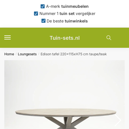
Skip
Skip
A-merk
tuinmeubelen
to
to
Nummer 1
tuin set
vergelijker
navigation
content
De beste
tuinwinkels
Tuin-sets.nl
Home
Loungesets
Edison tafel 220x115xH75 cm taupe/teak
/
/