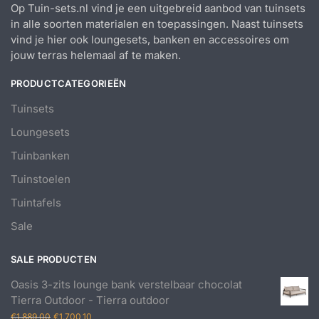
Op Tuin-sets.nl vind je een uitgebreid aanbod van tuinsets
in alle soorten materialen en toepassingen. Naast tuinsets
vind je hier ook loungesets, banken en accessoires om
jouw terras helemaal af te maken.
PRODUCTCATEGORIEËN
Tuinsets
Loungesets
Tuinbanken
Tuinstoelen
Tuintafels
Sale
SALE PRODUCTEN
Oasis 3-zits lounge bank verstelbaar chocolat
Tierra Outdoor - Tierra outdoor
Oorspronkelijke
Huidige
€
1.889,00
€
1.700,10