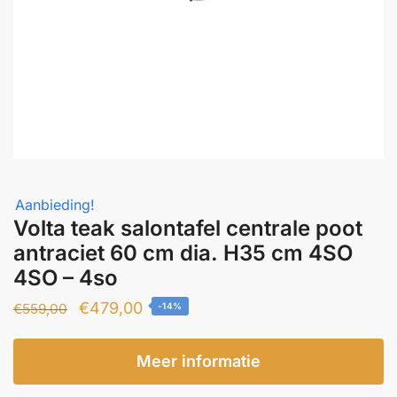
Aanbieding!
Volta teak salontafel centrale poot
antraciet 60 cm dia. H35 cm 4SO
4SO – 4so
Oorspronkelijke
Huidige
€
479,00
€
559,00
-14%
prijs
prijs
was:
is:
Meer informatie
€559,00.
€479,00.