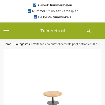
Skip
Skip
A-merk
tuinmeubelen
to
to
Nummer 1
tuin set
vergelijker
navigation
content
De beste
tuinwinkels
Tuin-sets.nl
Home
Loungesets
Volta teak salontafel centrale poot antraciet 60 cm dia. H35 cm 4SO 4SO – 4so
/
/