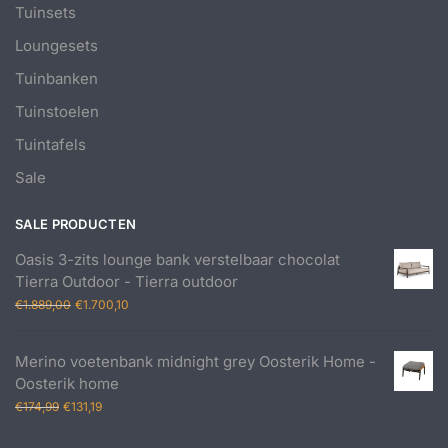
Tuinsets
Loungesets
Tuinbanken
Tuinstoelen
Tuintafels
Sale
SALE PRODUCTEN
Oasis 3-zits lounge bank verstelbaar chocolat
Tierra Outdoor - Tierra outdoor
Oorspronkelijke
Huidige
€
1.889,00
€
1.700,10
prijs
prijs
was:
is:
Merino voetenbank midnight grey Oosterik Home -
€1.889,00.
€1.700,10.
Oosterik home
Oorspronkelijke
Huidige
€
174,99
€
131,19
prijs
prijs