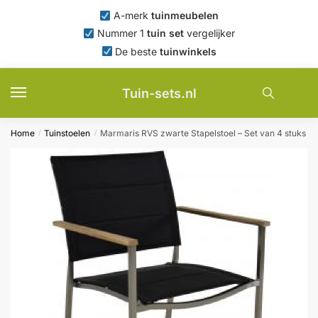
Skip
Skip
A-merk
tuinmeubelen
to
to
Nummer 1
tuin set
vergelijker
navigation
content
De beste
tuinwinkels
Tuin-sets.nl
Home
Tuinstoelen
Marmaris RVS zwarte Stapelstoel – Set van 4 stuks
/
/