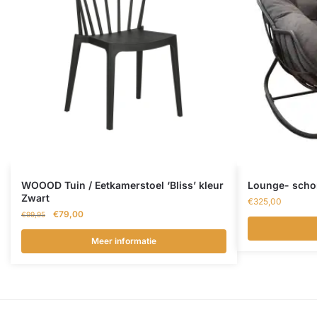
WOOOD Tuin / Eetkamerstoel ‘Bliss’ kleur
Lounge- schom
Zwart
€
325,00
Oorspronkelijke
Huidige
€
79,00
€
99,95
prijs
prijs
was:
is:
Meer informatie
€99,95.
€79,00.