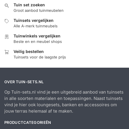
Tuin set zoeken
Groot aanbod tuinmeubelen
Tuinsets vergelijken
Alle A-merk tuinmeubels
Tuinwinkels vergelijken
Beste en en meubel shops
Veilig bestellen
Tuinsets voor de laagste prijs
OVER TUIN-SETS.NL
Op Tuin-sets.nl vind je een uitgebreid aanbod van tuinsets
in alle soorten materialen en toepassingen. Naast tuinsets
vind je hier ook loungesets, banken en accessoires om
jouw terras helemaal af te maken.
PRODUCTCATEGORIEËN