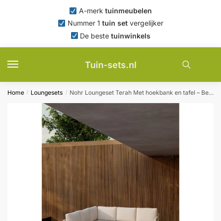
Skip
Skip
A-merk
tuinmeubelen
to
to
Nummer 1
tuin set
vergelijker
navigation
content
De beste
tuinwinkels
Tuin-sets.nl
Home
Loungesets
Nohr Loungeset Terah Met hoekbank en tafel – Beige
/
/