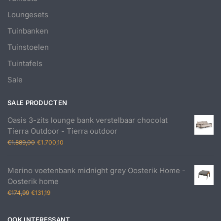
Loungesets
Tuinbanken
Tuinstoelen
Tuintafels
Sale
SALE PRODUCTEN
Oasis 3-zits lounge bank verstelbaar chocolat
Tierra Outdoor - Tierra outdoor
Oorspronkelijke
Huidige
€
1.889,00
€
1.700,10
prijs
prijs
was:
is:
Merino voetenbank midnight grey Oosterik Home -
€1.889,00.
€1.700,10.
Oosterik home
Oorspronkelijke
Huidige
€
174,99
€
131,19
prijs
prijs
was:
is:
OOK INTERESSANT