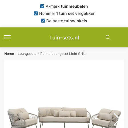
Skip
Skip
A-merk
tuinmeubelen
to
to
Nummer 1
tuin set
vergelijker
navigation
content
De beste
tuinwinkels
Tuin-sets.nl
Home
Loungesets
Palma Loungeset Licht Grijs
/
/