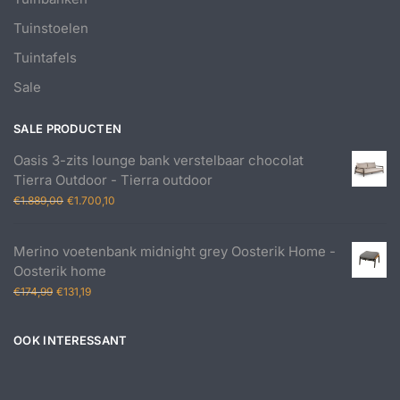
Tuinstoelen
Tuintafels
Sale
SALE PRODUCTEN
Oasis 3-zits lounge bank verstelbaar chocolat
Tierra Outdoor - Tierra outdoor
Oorspronkelijke
Huidige
€
1.889,00
€
1.700,10
prijs
prijs
was:
is:
Merino voetenbank midnight grey Oosterik Home -
€1.889,00.
€1.700,10.
Oosterik home
Oorspronkelijke
Huidige
€
174,99
€
131,19
prijs
prijs
was:
is:
OOK INTERESSANT
€174,99.
€131,19.