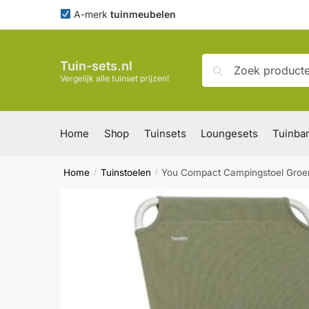
Skip
Skip
A-merk
tuinmeubelen
to
to
navigation
content
Zoeken
Zoeken
Tuin-sets.nl
naar:
Vergelijk alle tuinset prijzen!
Home
Shop
Tuinsets
Loungesets
Tuinba
Home
Tuinstoelen
You Compact Campingstoel Groen
/
/