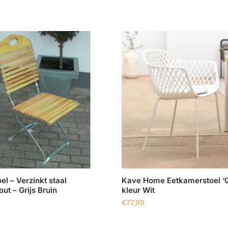
oel – Verzinkt staal
Kave Home Eetkamerstoel ‘Q
ut – Grijs Bruin
kleur Wit
€
77,99