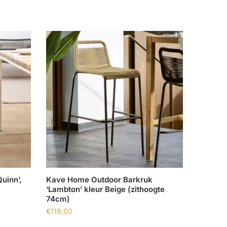
uinn’,
Kave Home Outdoor Barkruk
‘Lambton’ kleur Beige (zithoogte
74cm)
€
119,00