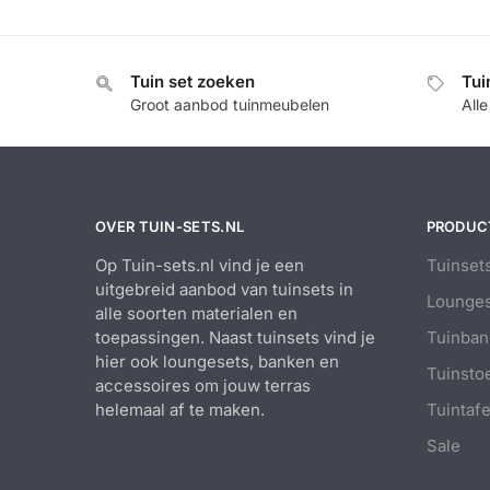
Tuin set zoeken
Tui
Groot aanbod tuinmeubelen
All
OVER TUIN-SETS.NL
PRODUC
Op Tuin-sets.nl vind je een
Tuinset
uitgebreid aanbod van tuinsets in
Lounges
alle soorten materialen en
toepassingen. Naast tuinsets vind je
Tuinban
hier ook loungesets, banken en
Tuinsto
accessoires om jouw terras
helemaal af te maken.
Tuintafe
Sale