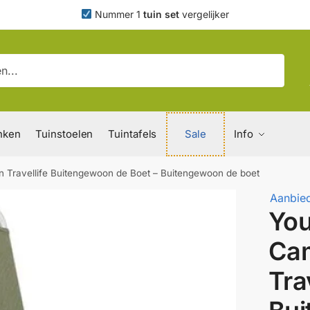
Nummer 1
tuin set
vergelijker
nken
Tuinstoelen
Tuintafels
Sale
Info
 Travellife Buitengewoon de Boet – Buitengewoon de boet
Aanbied
Yo
Cam
Tra