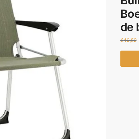
Bui
Boe
de 
€
40,59