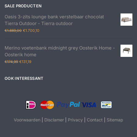
SALE PRODUCTEN
Oasis 3-zits lounge bank verstelbaar chocolat
Tierra Outdoor - Tierra outdoor
Oorspronkelijke
Huidige
€
1.889,00
€
1.700,10
prijs
prijs
was:
is:
Merino voetenbank midnight grey Oosterik Home -
€1.889,00.
€1.700,10.
Oosterik home
Oorspronkelijke
Huidige
€
174,99
€
131,19
prijs
prijs
was:
is:
OOK INTERESSANT
€174,99.
€131,19.
Voorwaarden
|
Disclamer
|
Privacy
|
Contact
|
Sitemap