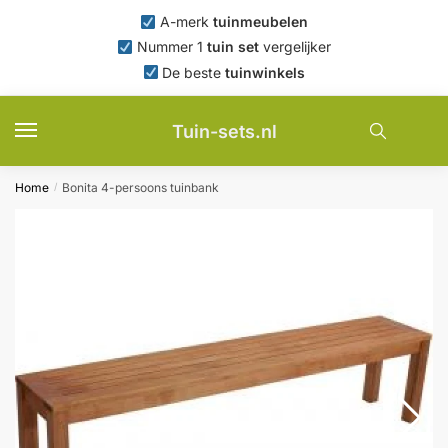
Skip
Skip
A-merk
tuinmeubelen
to
to
Nummer 1
tuin set
vergelijker
navigation
content
De beste
tuinwinkels
Tuin-sets.nl
Home
Bonita 4-persoons tuinbank
/