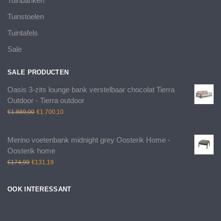
Tuinbanken
Tuinstoelen
Tuintafels
Sale
SALE PRODUCTEN
Oasis 3-zits lounge bank verstelbaar chocolat Tierra
Outdoor - Tierra outdoor
Oorspronkelijke
Huidige
€
1.889,00
€
1.700,10
prijs
prijs
was:
is:
Merino voetenbank midnight grey Oosterik Home -
€1.889,00.
€1.700,10.
Oosterik home
Oorspronkelijke
Huidige
€
174,99
€
131,19
prijs
prijs
was:
is:
OOK INTERESSANT
€174,99.
€131,19.