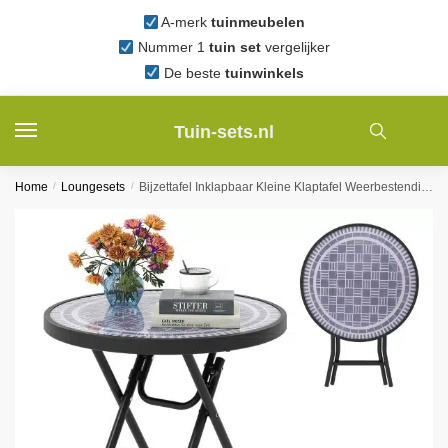
Skip
Skip
A-merk
tuinmeubelen
to
to
Nummer 1
tuin set
vergelijker
navigation
content
De beste
tuinwinkels
Tuin-sets.nl
Home
/
Loungesets
/
Bijzettafel Inklapbaar Kleine Klaptafel Weerbestendige Tuintafel Ronde Balkontafel met Tafelblad van Gehard Glas voor Balkon Grijs