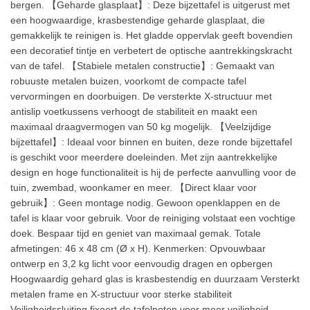
bergen. 【Geharde glasplaat】: Deze bijzettafel is uitgerust met
een hoogwaardige, krasbestendige geharde glasplaat, die
gemakkelijk te reinigen is. Het gladde oppervlak geeft bovendien
een decoratief tintje en verbetert de optische aantrekkingskracht
van de tafel. 【Stabiele metalen constructie】: Gemaakt van
robuuste metalen buizen, voorkomt de compacte tafel
vervormingen en doorbuigen. De versterkte X-structuur met
antislip voetkussens verhoogt de stabiliteit en maakt een
maximaal draagvermogen van 50 kg mogelijk. 【Veelzijdige
bijzettafel】: Ideaal voor binnen en buiten, deze ronde bijzettafel
is geschikt voor meerdere doeleinden. Met zijn aantrekkelijke
design en hoge functionaliteit is hij de perfecte aanvulling voor de
tuin, zwembad, woonkamer en meer. 【Direct klaar voor
gebruik】: Geen montage nodig. Gewoon openklappen en de
tafel is klaar voor gebruik. Voor de reiniging volstaat een vochtige
doek. Bespaar tijd en geniet van maximaal gemak. Totale
afmetingen: 46 x 48 cm (Ø x H). Kenmerken: Opvouwbaar
ontwerp en 3,2 kg licht voor eenvoudig dragen en opbergen
Hoogwaardig gehard glas is krasbestendig en duurzaam Versterkt
metalen frame en X-structuur voor sterke stabiliteit
Veiligheidssluiting fixeert de tafelpoten voor meer veiligheid