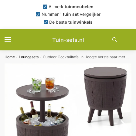
Skip
Skip
A-merk
tuinmeubelen
to
to
Nummer 1
tuin set
vergelijker
navigation
content
De beste
tuinwinkels
Tuin-sets.nl
Home
Loungesets
Outdoor Cocktailtafel In Hoogte Verstelbaar met Drankkoeler Voorzien van Opklapbaar Deksel en Afvoerklep Weerbestendige Bijzettafel
/
/