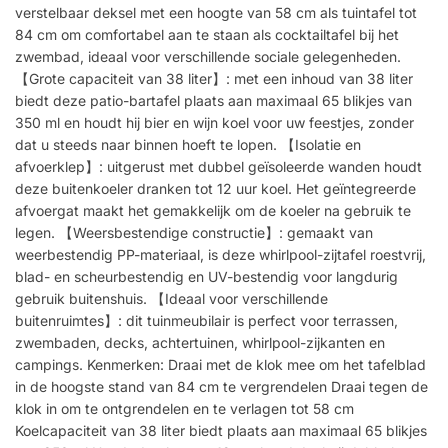
verstelbaar deksel met een hoogte van 58 cm als tuintafel tot
84 cm om comfortabel aan te staan als cocktailtafel bij het
zwembad, ideaal voor verschillende sociale gelegenheden.
【Grote capaciteit van 38 liter】: met een inhoud van 38 liter
biedt deze patio-bartafel plaats aan maximaal 65 blikjes van
350 ml en houdt hij bier en wijn koel voor uw feestjes, zonder
dat u steeds naar binnen hoeft te lopen. 【Isolatie en
afvoerklep】: uitgerust met dubbel geïsoleerde wanden houdt
deze buitenkoeler dranken tot 12 uur koel. Het geïntegreerde
afvoergat maakt het gemakkelijk om de koeler na gebruik te
legen. 【Weersbestendige constructie】: gemaakt van
weerbestendig PP-materiaal, is deze whirlpool-zijtafel roestvrij,
blad- en scheurbestendig en UV-bestendig voor langdurig
gebruik buitenshuis. 【Ideaal voor verschillende
buitenruimtes】: dit tuinmeubilair is perfect voor terrassen,
zwembaden, decks, achtertuinen, whirlpool-zijkanten en
campings. Kenmerken: Draai met de klok mee om het tafelblad
in de hoogste stand van 84 cm te vergrendelen Draai tegen de
klok in om te ontgrendelen en te verlagen tot 58 cm
Koelcapaciteit van 38 liter biedt plaats aan maximaal 65 blikjes