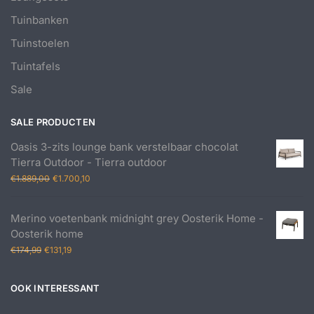
Tuinbanken
Tuinstoelen
Tuintafels
Sale
SALE PRODUCTEN
Oasis 3-zits lounge bank verstelbaar chocolat
Tierra Outdoor - Tierra outdoor
Oorspronkelijke
Huidige
€
1.889,00
€
1.700,10
prijs
prijs
was:
is:
Merino voetenbank midnight grey Oosterik Home -
€1.889,00.
€1.700,10.
Oosterik home
Oorspronkelijke
Huidige
€
174,99
€
131,19
prijs
prijs
was:
is:
OOK INTERESSANT
€174,99.
€131,19.