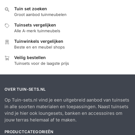
Tuin set zoeken
Groot aanbod tuinmeubelen
Tuinsets vergelijken
Alle A-merk tuinmeubels
Tuinwinkels vergelijken
Beste en en meubel shops
Veilig bestellen
Tuinsets voor de laagste prijs
OVER TUIN-SETS.NL
Op Tuin-sets.nl vind je een uitgebreid aanbod van tuinsets
in alle soorten materialen en toepassingen. Naast tuinsets
vind je hier ook loungesets, banken en accessoires om
jouw terras helemaal af te maken.
PRODUCTCATEGORIEËN