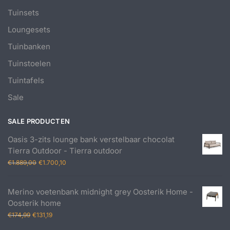
Tuinsets
Loungesets
Tuinbanken
Tuinstoelen
Tuintafels
Sale
SALE PRODUCTEN
Oasis 3-zits lounge bank verstelbaar chocolat
Tierra Outdoor - Tierra outdoor
Oorspronkelijke
Huidige
€
1.889,00
€
1.700,10
prijs
prijs
was:
is:
Merino voetenbank midnight grey Oosterik Home -
€1.889,00.
€1.700,10.
Oosterik home
Oorspronkelijke
Huidige
€
174,99
€
131,19
prijs
prijs