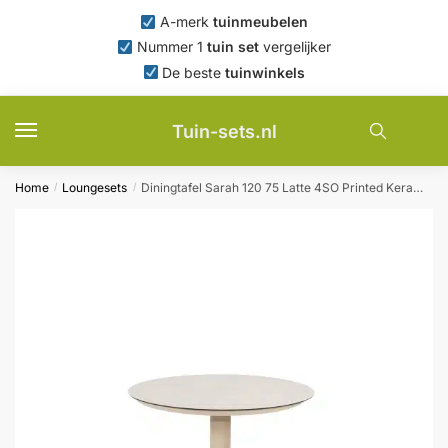
Skip
Skip
A-merk
tuinmeubelen
to
to
Nummer 1
tuin set
vergelijker
navigation
content
De beste
tuinwinkels
Tuin-sets.nl
Home
Loungesets
Diningtafel Sarah 120 75 Latte 4SO Printed Keramiek Tafel Buiten Tuintafel 4 Seasons Outdoor
/
/