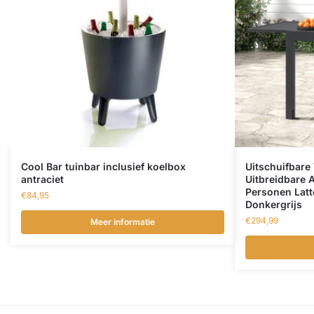
Cool Bar tuinbar inclusief koelbox
Uitschuifbare
antraciet
Uitbreidbare 
Personen Lat
€
84,95
Donkergrijs
€
294,99
Meer informatie