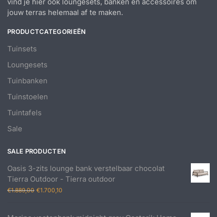
vind je hier ook loungesets, banken en accessoires om
jouw terras helemaal af te maken.
PRODUCTCATEGORIEËN
Tuinsets
Loungesets
Tuinbanken
Tuinstoelen
Tuintafels
Sale
SALE PRODUCTEN
Oasis 3-zits lounge bank verstelbaar chocolat
Tierra Outdoor - Tierra outdoor
Oorspronkelijke
Huidige
€
1.889,00
€
1.700,10
prijs
prijs
was:
is: