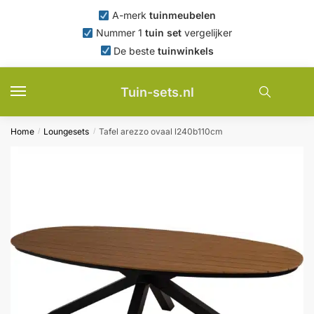
Skip
Skip
A-merk
tuinmeubelen
to
to
Nummer 1
tuin set
vergelijker
navigation
content
De beste
tuinwinkels
Tuin-sets.nl
Home
Loungesets
Tafel arezzo ovaal l240b110cm
/
/