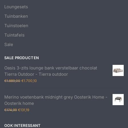
Loungesets
Tuinbanken
Tuinstoelen
Tuintafels
Sale
SALE PRODUCTEN
Oasis 3-zits lounge bank verstelbaar chocolat
Tierra Outdoor - Tierra outdoor
Oorspronkelijke
Huidige
€
1.889,00
€
1.700,10
prijs
prijs
was:
is:
Merino voetenbank midnight grey Oosterik Home -
€1.889,00.
€1.700,10.
Oosterik home
Oorspronkelijke
Huidige
€
174,99
€
131,19
prijs
prijs
was:
is:
OOK INTERESSANT