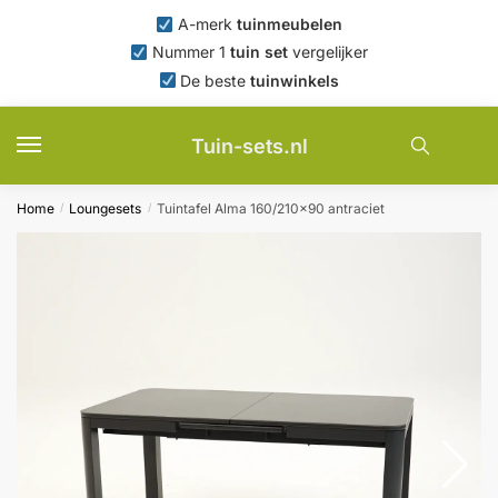
Skip
Skip
A-merk
tuinmeubelen
to
to
Nummer 1
tuin set
vergelijker
navigation
content
De beste
tuinwinkels
Tuin-sets.nl
Home
Loungesets
Tuintafel Alma 160/210×90 antraciet
/
/