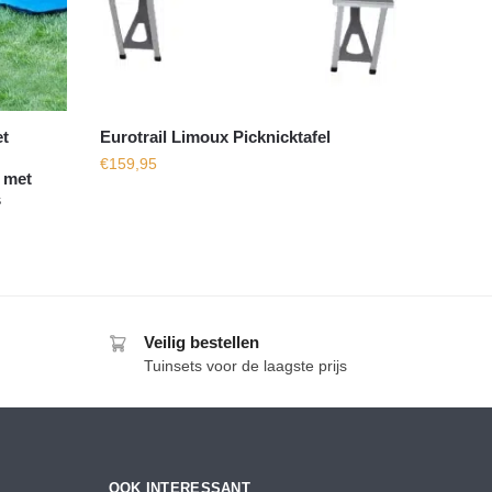
t
Eurotrail Limoux Picknicktafel
€
159,95
 met
s
Veilig bestellen
Tuinsets voor de laagste prijs
OOK INTERESSANT