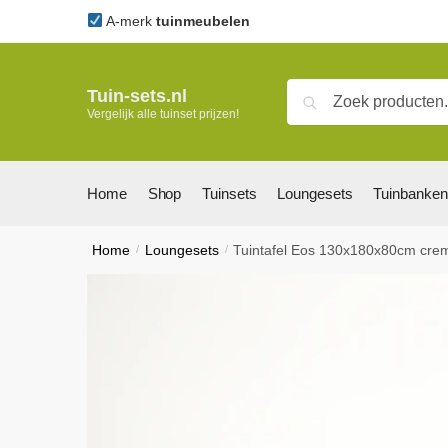
Skip
Skip
A-merk
tuinmeubelen
to
to
navigation
content
Zoeken
Zoeken
Tuin-sets.nl
Vergelijk alle tuinset prijzen!
naar:
Home
Shop
Tuinsets
Loungesets
Tuinbanken
Home
/
Loungesets
/
Tuintafel Eos 130x180x80cm cre