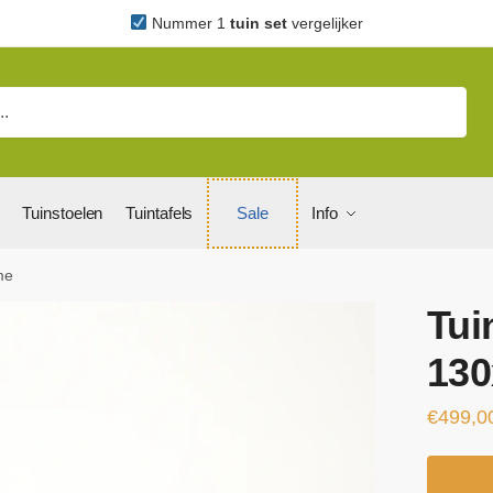
Nummer 1
tuin set
vergelijker
Tuinstoelen
Tuintafels
Sale
Info
me
Tui
130
€
499,0