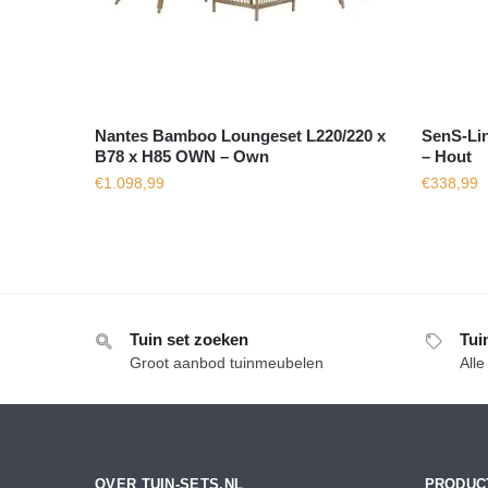
Nantes Bamboo Loungeset L220/220 x
SenS-Lin
B78 x H85 OWN – Own
– Hout
€
1.098,99
€
338,99
Tuin set zoeken
Tui
Groot aanbod tuinmeubelen
All
OVER TUIN-SETS.NL
PRODUC