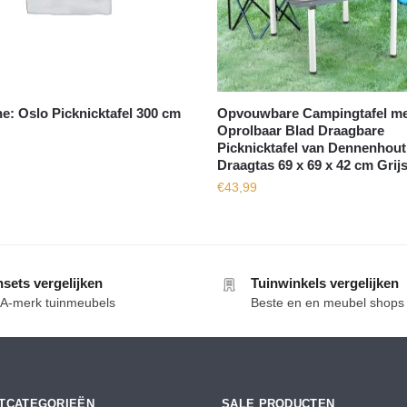
e: Oslo Picknicktafel 300 cm
Opvouwbare Campingtafel me
Oprolbaar Blad Draagbare
Picknicktafel van Dennenhout
Draagtas 69 x 69 x 42 cm Grij
€
43,99
nsets vergelijken
Tuinwinkels vergelijken
e A-merk tuinmeubels
Beste en en meubel shops
TCATEGORIEËN
SALE PRODUCTEN