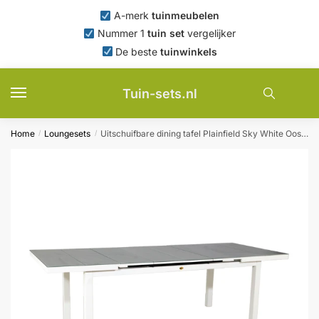
Skip
Skip
A-merk
tuinmeubelen
to
to
Nummer 1
tuin set
vergelijker
navigation
content
De beste
tuinwinkels
Tuin-sets.nl
Home
Loungesets
Uitschuifbare dining tafel Plainfield Sky White Oosterik Home – Oosterik home
/
/