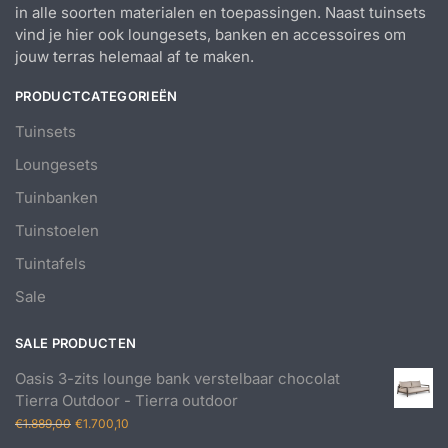
in alle soorten materialen en toepassingen. Naast tuinsets
vind je hier ook loungesets, banken en accessoires om
jouw terras helemaal af te maken.
PRODUCTCATEGORIEËN
Tuinsets
Loungesets
Tuinbanken
Tuinstoelen
Tuintafels
Sale
SALE PRODUCTEN
Oasis 3-zits lounge bank verstelbaar chocolat
Tierra Outdoor - Tierra outdoor
Oorspronkelijke
Huidige
€
1.889,00
€
1.700,10
prijs
prijs