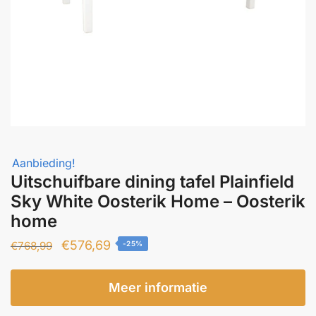
Aanbieding!
Uitschuifbare dining tafel Plainfield
Sky White Oosterik Home – Oosterik
home
Oorspronkelijke
Huidige
€
576,69
€
768,99
-25%
prijs
prijs
was:
is:
Meer informatie
€768,99.
€576,69.