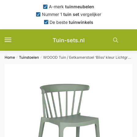
Skip
Skip
A-merk
tuinmeubelen
to
to
Nummer 1
tuin set
vergelijker
navigation
content
De beste
tuinwinkels
Tuin-sets.nl
Home
Tuinstoelen
WOOOD Tuin / Eetkamerstoel ‘Bliss’ kleur Lichtgroen
/
/