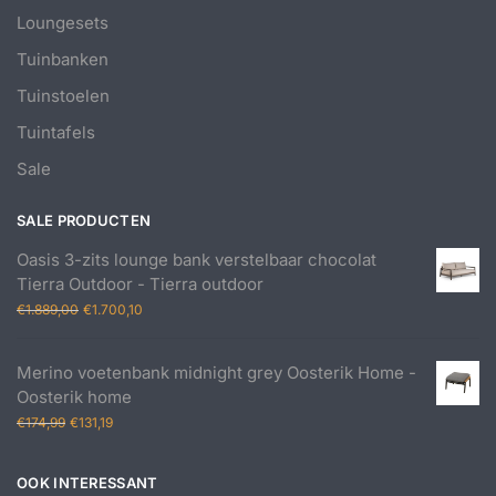
Loungesets
Tuinbanken
Tuinstoelen
Tuintafels
Sale
SALE PRODUCTEN
Oasis 3-zits lounge bank verstelbaar chocolat
Tierra Outdoor - Tierra outdoor
Oorspronkelijke
Huidige
€
1.889,00
€
1.700,10
prijs
prijs
was:
is:
Merino voetenbank midnight grey Oosterik Home -
€1.889,00.
€1.700,10.
Oosterik home
Oorspronkelijke
Huidige
€
174,99
€
131,19
prijs
prijs
was:
is:
OOK INTERESSANT
€174,99.
€131,19.