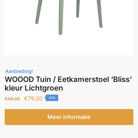
Aanbieding!
WOOOD Tuin / Eetkamerstoel ‘Bliss’
kleur Lichtgroen
Oorspronkelijke
Huidige
€
79,00
€
99,95
-21%
prijs
prijs
was:
is:
Meer informatie
€99,95.
€79,00.